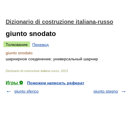
Dizionario di costruzione italiana-russo
giunto snodato
Толкование
Перевод
giunto snodato
шарнирное соединение; универсальный шарнир
Dizionario di costruzione italiana-russo
.
2013
.
Игры ⚽
Поможем написать реферат
giunto sferico
giunto stagno